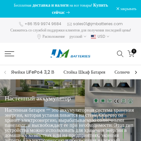
доставка и налоги
Купить
Бесплатная
на все товары!
перейти
закрывать
сейчас
к
содержанию
+86 159 9974 9684
sales01@jmbatteries.com
Свяжитесь со службой поддержки клиентов для получения последней цены!
Расположение
русский
USD
0
Ячейки LiFePo4 3,2 В
Стойка Шкаф Батарея
Солнечный и
Настенный аккумулятор
Настенная батарея — это аккумуляторная система хранения
энергии, которая устанавливается на стене. Обычно он
хранит электроэнергию, вырабатываемую солнечными
панелями, и высвобождает ее при необходимости. Этот тип
устройства можно использовать для хранения энергии в
домашних хозяйствах или на предприятиях, экономя
затраты на электроэнергию и обеспечивая надежный